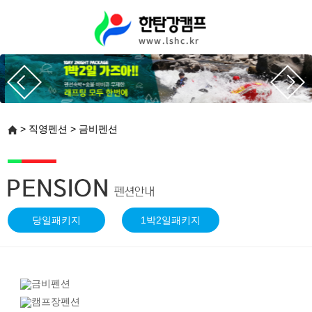
> 직영펜션 > 금비펜션
당일패키지
1박2일패키지