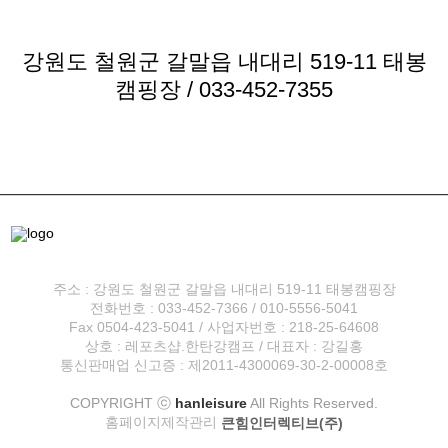
강원도 철원군 갈말읍 내대리 519-11 태봉
캠핑장 / 033-452-7355
주소 : 강원도 철원군 갈말읍 내대리 519-11 태봉캠핑장
전화번호 : 033-452-7366 / 010-5556-5041
Fax 0504-423-5041 / 사업자번호 : 218-25-64608
상호 : 레포츠샵.한탄강캠프 / 대표자 : 강길홍
통신판매업 신고증 : 제2011-4300069-30-2-00008호
COPYRIGHT ⓒ
hanleisure
All Rights Reserved.
홈페이지제작관리
큰힘인터렉티브(주)